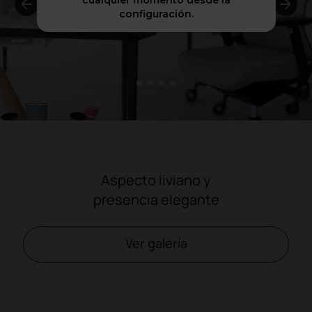
cualquier momento desde la
configuración.
1
2
3
4
Aspecto liviano y
presencia elegante
Ver galería