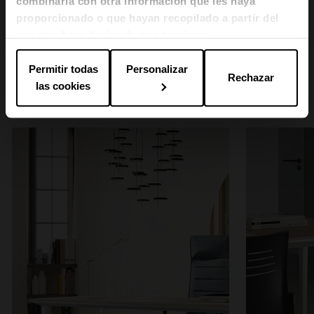
combinarla con otra información que les haya
proporcionado o que hayan recopilado a partir del
1
2
uso que haya hecho de sus servicios.
Permitir todas
Personalizar
Rechazar
las cookies
Longo en espacios