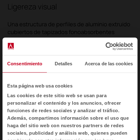
Ligereza visual
Una estructura de perfiles de aluminio extruido
cubiertos de tapizados fonoabsorbentes
cubren esta extensión de Longo, perfecta para
espacios de privacidad e intimidad. Unas
estructuras moldeables y de distintos tamaños
que permiten generar salas informales de
Consentimiento
Detalles
Acerca de las cookies
reuniones o puntos de trabajo cerrados y con
toda la conectividad necesaria.
Esta página web usa cookies
Las cookies de este sitio web se usan para
personalizar el contenido y los anuncios, ofrecer
funciones de redes sociales y analizar el tráfico.
Además, compartimos información sobre el uso que
haga del sitio web con nuestros partners de redes
sociales, publicidad y análisis web, quienes pueden