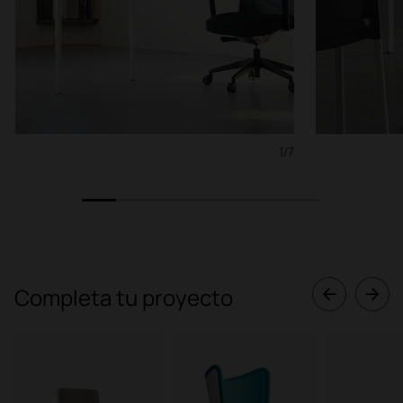
1/7
1
2
3
4
5
6
7
Completa tu proyecto