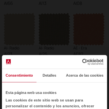
AI66
AI13
AI08
AI- Radio
AI- Radio
AE - Era
AI23
AI25
AE82
Consentimiento
Detalles
Acerca de las cookies
Ver más
Esta página web usa cookies
Las cookies de este sitio web se usan para
Diseñado como un elemento icónico
personalizar el contenido y los anuncios, ofrecer