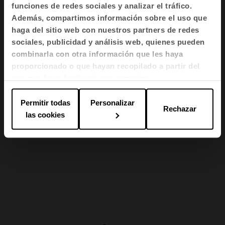
dentro de la oficina
funciones de redes sociales y analizar el tráfico.
Además, compartimos información sobre el uso que
haga del sitio web con nuestros partners de redes
Badminton invita a sentarse, a cambiar de
sociales, publicidad y análisis web, quienes pueden
espacio y posición, a salir de las mesas de
combinarla con otra información que les haya
trabajo independientes. El objetivo es sentirse
proporcionado o que hayan recopilado a partir del
bien y cómodo, pero siempre con una actitud
uso que haya hecho de sus servicios.
activa.
Permitir todas
Personalizar
Rechazar
las cookies