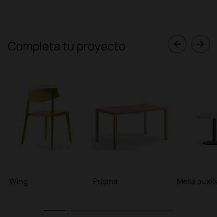
Completa tu proyecto
Wing
Prisma
Mesa auxili
1
2
3
4
5
6