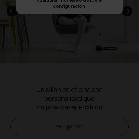
cualquier momento desde la
configuración.
1
2
3
4
5
Un sillón de oficina con
personalidad que
no pasa desapercibido
Ver galería