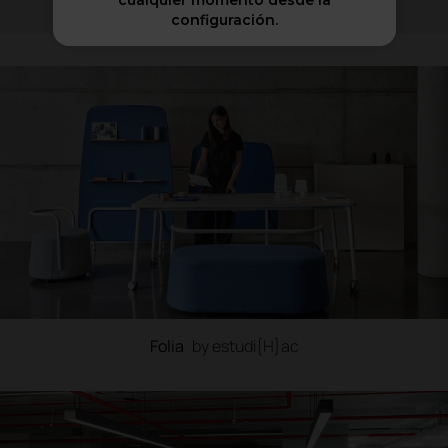
cualquier momento desde la
configuración.
Folia
by estudi{H}ac