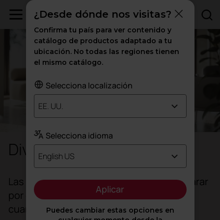
¿Desde dónde nos visitas?
Confirma tu país para ver contenido y
catálogo de productos adaptado a tu
ubicación. No todas las regiones tienen
el mismo catálogo.
Selecciona localización
EE. UU.
Selecciona idioma
Divisorias de oficinas
English US
Las divisorias permiten delimitar sin separar
Aplicar
por completo, facilitando la interacción
cuando es necesario.
Puedes cambiar estas opciones en