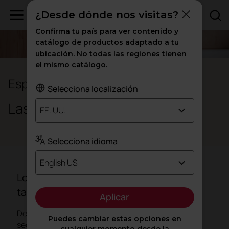
¿Desde dónde nos visitas?
Confirma tu país para ver contenido y
catálogo de productos adaptado a tu
ubicación. No todas las regiones tienen
el mismo catálogo.
Espacios de oficina
Selecciona localización
Las oficinas del bienestar
EE. UU.
Selecciona idioma
English US
Los tiempos cambian, las oficinas
también.
Aplicar
Después de más de 50 años de experiencia en el
Puedes cambiar estas opciones en
sector hemos aprendido a diseñar espacios de