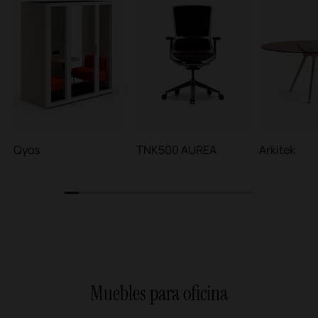
Qyos
TNK500 AUREA
Arkitek
1
2
3
4
5
6
7
8
9
10
11
12
13
Muebles para oficina