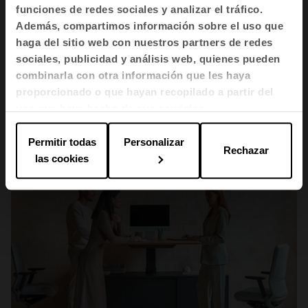
Tendencias en oficinas y
funciones de redes sociales y analizar el tráfico.
espacios de trabajo
Además, compartimos información sobre el uso que
haga del sitio web con nuestros partners de redes
sociales, publicidad y análisis web, quienes pueden
combinarla con otra información que les haya
proporcionado o que hayan recopilado a partir del
uso que haya hecho de sus servicios.
Permitir todas
Personalizar
Rechazar
las cookies