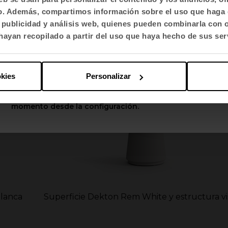
fico. Además, compartimos información sobre el uso que haga 
Selecciona idioma
, publicidad y análisis web, quienes pueden combinarla con 
English US
ayan recopilado a partir del uso que haya hecho de sus ser
Aplicar
okies
Personalizar
Puedes cambiar estas opciones en cualquier
momento desde la configuración.
blanca
Superficie Dekton Rem White y estructura v