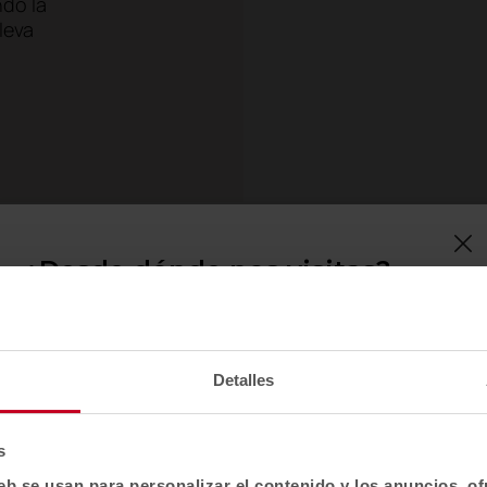
ndo la
leva
¿Desde dónde nos visitas?
Confirma tu país para ver contenido y catálogo
de productos adaptado a tu ubicación. No todas
las regiones tienen el mismo catálogo.
Detalles
Selecciona localización
EE. UU.
s
eb se usan para personalizar el contenido y los anuncios, o