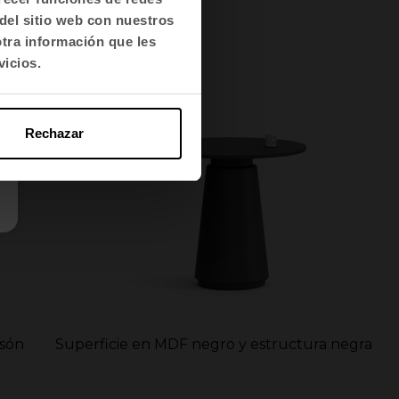
del sitio web con nuestros
otra información que les
vicios.
Rechazar
isón
Superficie en MDF negro y estructura negra