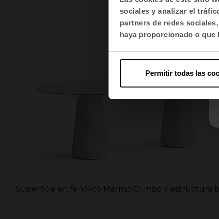
sociales y analizar el trá
partners de redes sociales
haya proporcionado o que h
Permitir todas las co
e
Superficie en fenólico Marmo Olimpo y estructura 