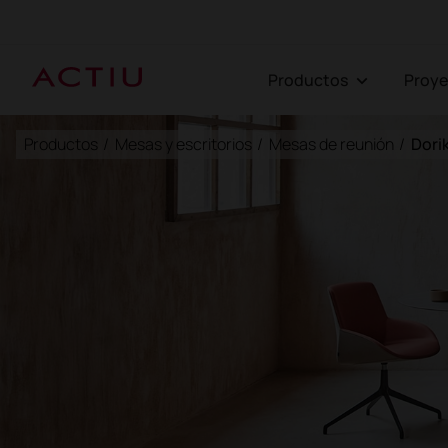
Productos
Proy
Productos
/
Mesas y escritorios
/
Mesas de reunión
/
Dori