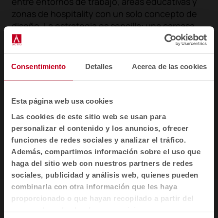
entre entornos de trabajo, áreas educativas y
zonas de hospitality con un solo concepto de
diseño. La estrategia es sencilla: una carcasa
envolvente y cómoda para todas sus versiones,
apoyada en una variedad de bases que marcan
la diferencia.
Consentimiento
Detalles
Acerca de las cookies
Esta página web usa cookies
Las cookies de este sitio web se usan para
personalizar el contenido y los anuncios, ofrecer
funciones de redes sociales y analizar el tráfico.
Además, compartimos información sobre el uso que
haga del sitio web con nuestros partners de redes
1
2
3
sociales, publicidad y análisis web, quienes pueden
combinarla con otra información que les haya
proporcionado o que hayan recopilado a partir del
Noom 40 en espacios
uso que haya hecho de sus servicios.