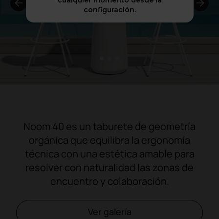
cualquier momento desde la
configuración.
1
2
3
Noom 40 es un taburete de geometría
orgánica que equilibra la ergonomía
técnica con una estética amable para
resolver con naturalidad las zonas de
encuentro y colaboración.
Ver galería