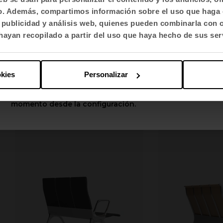
Certificados (3)
Certificados (3)
fico. Además, compartimos información sobre el uso que haga 
Selecciona idioma
, publicidad y análisis web, quienes pueden combinarla con 
English US
Ficha técnica (1)
Ficha técnica (1)
ayan recopilado a partir del uso que haya hecho de sus ser
Galería (1)
Galería (1)
Aplicar
okies
Personalizar
Librerías 3D (2)
Librerías 3D (2)
Puedes cambiar estas opciones en cualquier
momento desde la configuración.