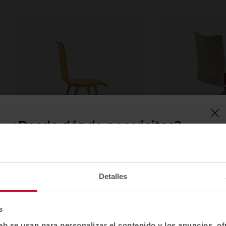
¿Desde dónde nos visitas?
Confirma tu país para ver contenido y catálogo
de productos adaptado a tu ubicación. No todas
las regiones tienen el mismo catálogo.
Mit
Ikara
Detalles
Selecciona localización
Catálogo (1)
Catálogo (1)
EE. UU.
s
eb se usan para personalizar el contenido y los anuncios, o