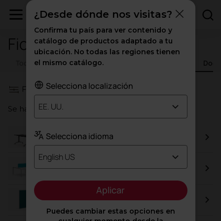
¿Desde dónde nos visitas?
Confirma tu país para ver contenido y
Fichas técnicas
catálogo de productos adaptado a tu
ubicación. No todas las regiones tienen
Todos los recursos
el mismo catálogo.
Catálogos
Certificados
Docu
Selecciona localización
Filtros
EE. UU.
Se han encontrado un total de
90
resultados
Selecciona idioma
Trama
English US
Divisorias de sobremesa
Aplicar
Split
Puedes cambiar estas opciones en