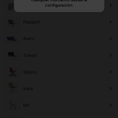
cualquier momento desde la
Class
configuración.
Passport
Avant
Transit
Spacio
Ikara
Mit