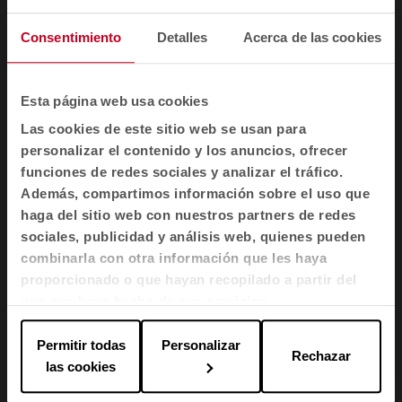
Badminton
Consentimiento
Detalles
Acerca de las cookies
Sillones Longo
Esta página web usa cookies
Link
Las cookies de este sitio web se usan para
personalizar el contenido y los anuncios, ofrecer
Mesa Longo
funciones de redes sociales y analizar el tráfico.
Además, compartimos información sobre el uso que
haga del sitio web con nuestros partners de redes
Mesa auxiliar Tabula
sociales, publicidad y análisis web, quienes pueden
combinarla con otra información que les haya
proporcionado o que hayan recopilado a partir del
Armario Longo
uso que haya hecho de sus servicios.
Permitir todas
Personalizar
Rechazar
Cargar más
las cookies