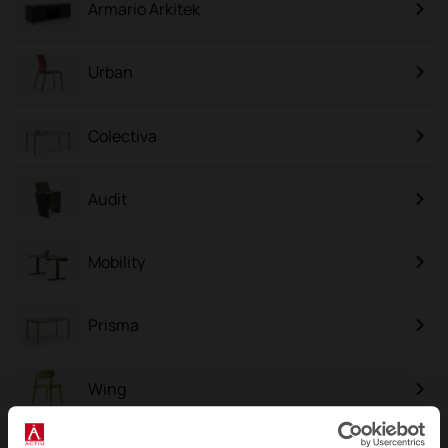
Armario Arkitek
Urban
Colectiva
Audit
Mobility
Prisma
Wing