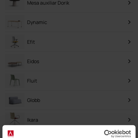
Mesa auxiliar Dorik
Dynamic
Efit
Eidos
Fluit
Globb
Ikara