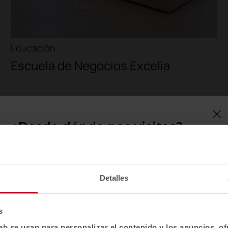
Educación
Escuela de Negocios Excelia
¿Desde dónde nos visitas?
Confirma tu país para ver contenido y catálogo
de productos adaptado a tu ubicación. No todas
las regiones tienen el mismo catálogo.
Detalles
Selecciona localización
EE. UU.
s
eb se usan para personalizar el contenido y los anuncios, o