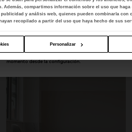
fico. Además, compartimos información sobre el uso que haga 
Selecciona idioma
, publicidad y análisis web, quienes pueden combinarla con 
English US
ayan recopilado a partir del uso que haya hecho de sus ser
Aplicar
Educación
okies
Personalizar
Institution Notre-Dame Saint-Jean
Puedes cambiar estas opciones en cualquier
momento desde la configuración.