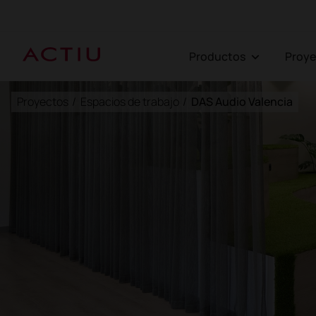
Productos
Proy
Proyectos
/
Espacios de trabajo
/
DAS Audio Valencia