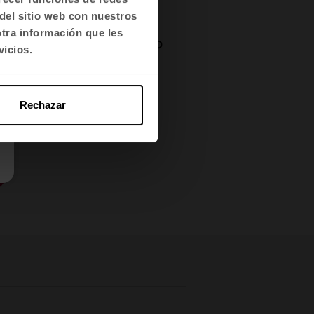
rio.
del sitio web con nuestros
otra información que les
inas, se opta por un
diseño
vicios.
y una luz natural que
erales, y que incorpora
Rechazar