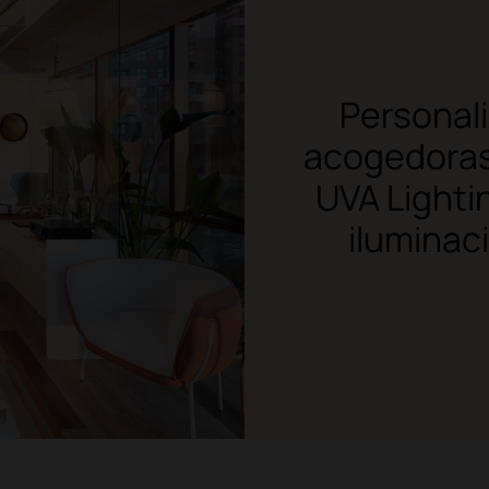
Personali
acogedoras 
UVA Lighti
iluminac