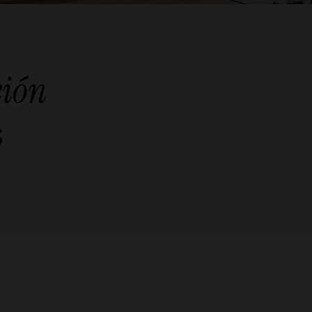
ión
s