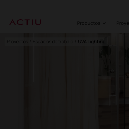
Productos
Proy
Proyectos
/
Espacios de trabajo
/
UVA Lighting