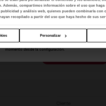
lamativo color que combina con el resto de mobilia
fico. Además, compartimos información sobre el uso que haga 
Selecciona idioma
, publicidad y análisis web, quienes pueden combinarla con 
de los trabajadores y clientes que visitan las ofic
English US
ayan recopilado a partir del uso que haya hecho de sus ser
etación en parterres intercalados por el espacio 
 donde luces puntuales conviven con otras más gen
Aplicar
okies
Personalizar
Puedes cambiar estas opciones en cualquier
momento desde la configuración.
Contacta con nosotros
Tienes un proyecto?
Cliente