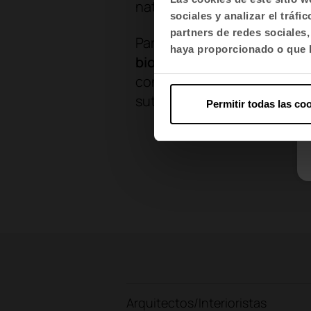
naturaleza y teñidas de un l
sociales y analizar el trá
partners de redes sociales
Para potenciar el bienestar 
haya proporcionado o que h
biofílico
, con abundante veg
convive con otra artificial
sutiles juegos de color.
Permitir todas las co
¿
Arquitectos/Interioristas