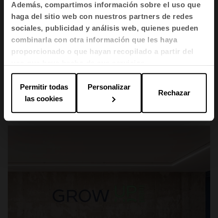
Además, compartimos información sobre el uso que
haga del sitio web con nuestros partners de redes
sociales, publicidad y análisis web, quienes pueden
combinarla con otra información que les haya
proporcionado o que hayan recopilado a partir del
uso que haya hecho de sus servicios.
Espacios de trabajo
Permitir todas
Personalizar
Rechazar
UVA Lighting
las cookies