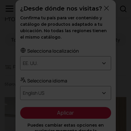
¿Desde dónde nos visitas?
Proyectos para espacios de trabajo
Confirma tu país para ver contenido y
Filtros
catálogo de productos adaptado a tu
ubicación. No todas las regiones tienen
el mismo catálogo.
Todo
Espacios de trabajo
Hospitality
Espacios de trabajo
Selecciona localización
Hospitality
EE. UU.
Filtros
Educación
Selecciona idioma
55 proyectos
Sanidad
English US
Alto tránsito
Aplicar
Puedes cambiar estas opciones en