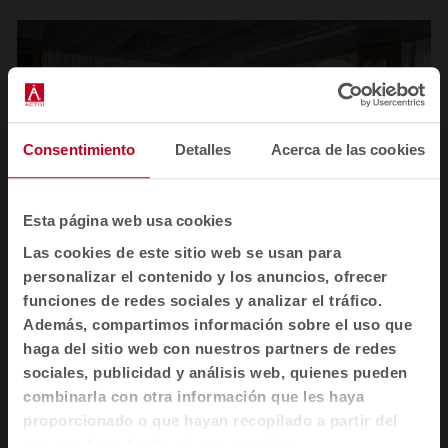
Consentimiento
Detalles
Acerca de las cookies
Esta página web usa cookies
Las cookies de este sitio web se usan para
personalizar el contenido y los anuncios, ofrecer
1
2
3
4
funciones de redes sociales y analizar el tráfico.
Además, compartimos información sobre el uso que
Ver todas las imágenes
haga del sitio web con nuestros partners de redes
sociales, publicidad y análisis web, quienes pueden
combinarla con otra información que les haya
proporcionado o que hayan recopilado a partir del
uso que haya hecho de sus servicios.