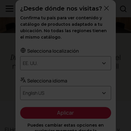
¿Desde dónde nos visitas?
Confirma tu país para ver contenido y
catálogo de productos adaptado a tu
ubicación. No todas las regiones tienen
el mismo catálogo.
Barcelona
Selecciona localización
para el
Diseño, ergonomía y sostenibilidad
EE. UU.
nuevo campus hospitalario de Vall
d'Hebron
Selecciona idioma
Sanidad
English US
Aplicar
Objetivo
Puedes cambiar estas opciones en
El Hospital Vall d’Hebron ha encargado a BAAS y