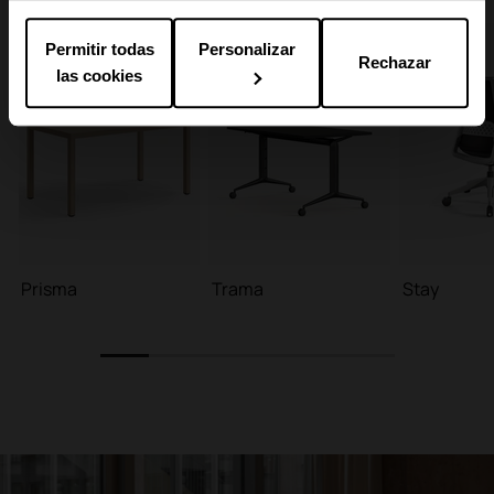
Permitir todas
Personalizar
Rechazar
las cookies
Prisma
Trama
Stay
1
2
3
4
5
6