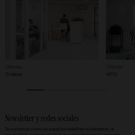
Oficinas ·
Oficinas ·
Endesa
MTG
1
2
3
4
5
Newsletter y redes sociales
Te contamos cómo los espacios redefinen el bienestar, la
creatividad y la productividad: nuevas colecciones, artículos,