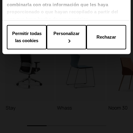
combinarla con otra información que les haya
proporcionado o que hayan recopilado a partir del
uso que haya hecho de sus servicios.
Productos utilizados
Permitir todas
Personalizar
Rechazar
las cookies
Stay
Whass
Noom 30
1
2
3
4