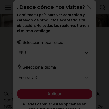
¿Desde dónde nos visitas?
Confirma tu país para ver contenido y
catálogo de productos adaptado a tu
ubicación. No todas las regiones tienen
el mismo catálogo.
Nuevo León - México
Selecciona localización
Un
en AER
nuevo espacio de trabajo
EE. UU.
Oficinas
Selecciona idioma
English US
Objetivo
Aplicar
Con la vuelta a la 'normalidad', tras el periodo de
confinamiento obligado por la Covid-19, los
Puedes cambiar estas opciones en
responsables de AER tenían clara la necesidad de