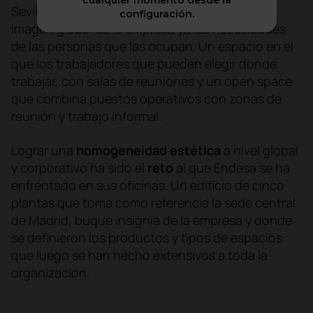
cualquier momento desde la
Sevilla, se han rediseñado para adaptarse a la
configuración.
imagen global de la empresa ya las necesidades
de las personas que las ocupan. Un espacio en el
que los trabajadores que pueden elegir donde
trabajar, con salas de reuniones y un open space
que combina puestos operativos con zonas de
reunión y trabajo informal.
Lograr una
homogeneidad estética
a nivel global
y corporativo ha sido el
reto
al que Endesa se ha
enfrentado en sus oficinas. Un edificio de cinco
plantas que toma como referencia la sede central
de Madrid, buque insignia de la empresa y donde
se definieron los productos y tipos de espacios
que luego se han hecho extensivos a toda la
organización.