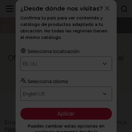
¿Desde dónde nos visitas?
Confirma tu país para ver contenido y
catálogo de productos adaptado a tu
ubicación. No todas las regiones tienen
el mismo catálogo.
Sevilla - España
Selecciona localización
Oficinas de Endesa para potenciar el
EE. UU.
y el
bienestar
talento
Selecciona idioma
Oficinas
English US
Objetivo
Aplicar
En un privilegiado entorno y con vistas a la icónica
Puedes cambiar estas opciones en
Plaza de España, las
oficinas de Endesa
en