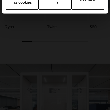
las cookies
Qyos
Twist
360
1
2
3
4
5
6
7