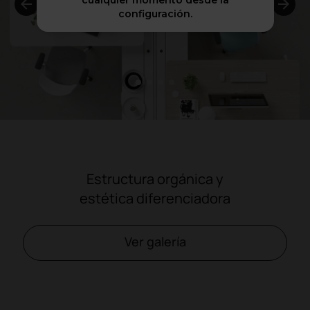
cualquier momento desde la
configuración.
1
2
3
4
Estructura orgánica y
estética diferenciadora
Ver galería