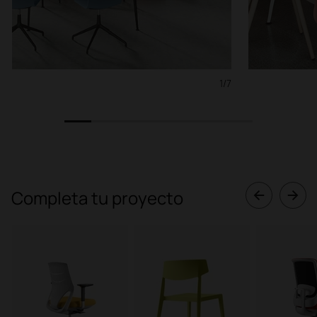
1/7
1
2
3
4
5
6
7
Completa tu proyecto