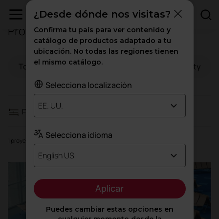
¿Desde dónde nos visitas?
Proyectos en alto tránsito
Confirma tu país para ver contenido y
Filtros
catálogo de productos adaptado a tu
ubicación. No todas las regiones tienen
el mismo catálogo.
Todo
Espacios de trabajo
Hospitality
Espacios de trabajo
Selecciona localización
Hospitality
EE. UU.
Filtros
Educación
Selecciona idioma
1 proyectos
Sanidad
English US
Alto tránsito
Aplicar
Puedes cambiar estas opciones en