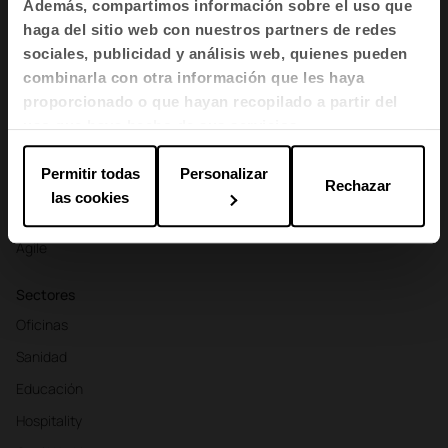
Además, compartimos información sobre el uso que
Asientos
haga del sitio web con nuestros partners de redes
sociales, publicidad y análisis web, quienes pueden
Mesas y escritorios
combinarla con otra información que les haya
Sillones y sofás
proporcionado o que hayan recopilado a partir del
Cabinas
uso que haya hecho de sus servicios.
Divisorias y biombos
Permitir todas
Personalizar
Almacenamiento y estanterías
Rechazar
las cookies
Mostradores de recepción
Agile
Sectores
Oficinas
Sanidad
Educación
Hospitality