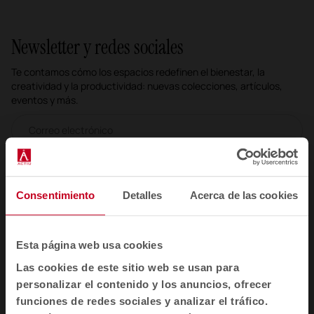
Newsletter y redes sociales
Te contamos cómo los espacios redefinen el bienestar, la
creatividad y la productividad: nuevas colecciones, artículos,
eventos y más.
Correo electrónico newsletter
Suscribirme
Consentimiento
Detalles
Acerca de las cookies
He leído y acepto la
Política de Privacidad
Esta página web usa cookies
ES
Las cookies de este sitio web se usan para
personalizar el contenido y los anuncios, ofrecer
funciones de redes sociales y analizar el tráfico.
Productos