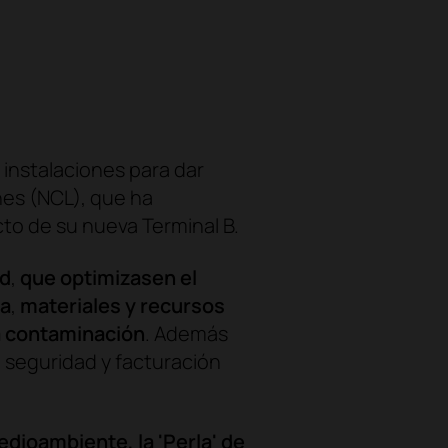
s instalaciones para dar
nes (NCL), que ha
cto de su nueva Terminal B.
ad
,
que optimizasen el
ua
,
materiales y recursos
a contaminación
. Además
 seguridad y facturación
dioambiente, la 'Perla' de