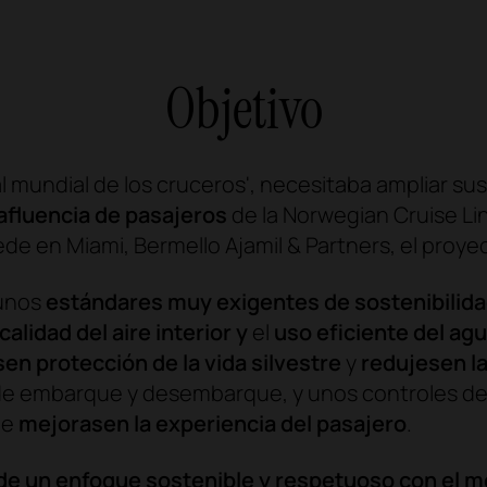
Objetivo
tal mundial de los cruceros', necesitaba ampliar su
afluencia de pasajeros
de la Norwegian Cruise Li
de en Miami, Bermello Ajamil & Partners, el proye
 unos
estándares muy exigentes de sostenibilid
calidad del aire interior y
el
uso eficiente del ag
sen
protección de la vida silvestre
y
redujesen l
de embarque y desembarque, y unos controles de
ue
mejorasen la experiencia del pasajero
.
e un enfoque sostenible y respetuoso con el me