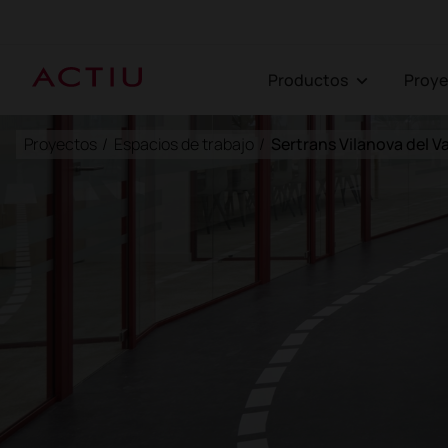
Productos
Proy
Proyectos
/
Espacios de trabajo
/
Sertrans Vilanova del Va