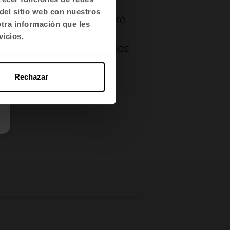
del sitio web con nuestros
ce de la sostenibilidad otro
otra información que les
ones eficientes a nivel
vicios.
. Una decisión que alinea los
a con el entorno
.
Rechazar