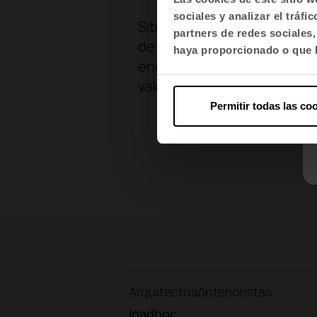
sociales y analizar el trá
Situada en un edificio que
partners de redes sociales
de sus pilares fundamentale
haya proporcionado o que h
energético y un diseño que p
valores corporativos de Ser
Permitir todas las co
¿
Arquitectos/Interioristas
Inadhoc