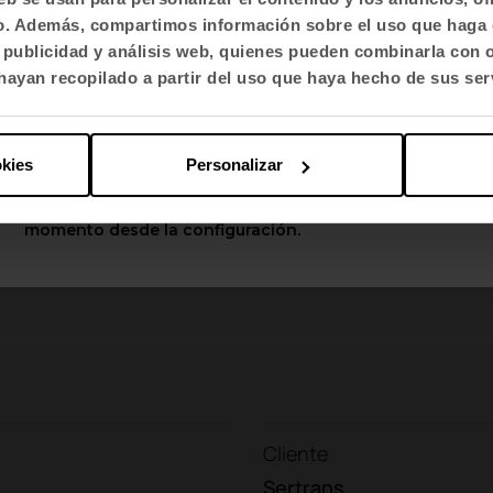
fico. Además, compartimos información sobre el uso que haga 
Selecciona idioma
 cuenta con
certificación BREAM
, la nueva sede ha
, publicidad y análisis web, quienes pueden combinarla con 
s, apostando por materiales responsables, soluci
English US
ayan recopilado a partir del uso que haya hecho de sus ser
rioriza la durabilidad y el bajo impacto ambiental
trans con una visión más
consciente y respetuos
Aplicar
okies
Personalizar
Puedes cambiar estas opciones en cualquier
momento desde la configuración.
Contacta con nosotros
Tienes un proyecto?
Cliente
Sertrans