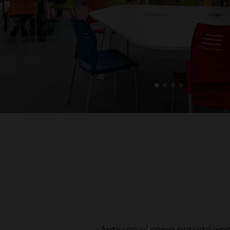
1
2
3
4
Actiu es el socio estratégic