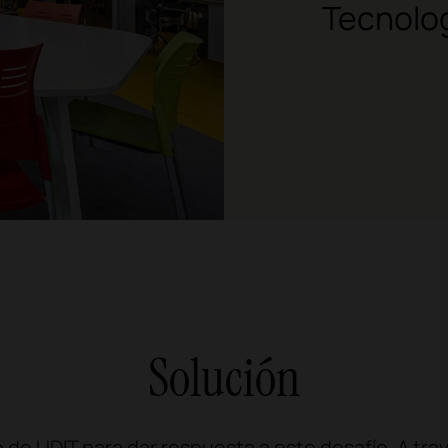
Tecnolog
Solución
o de UDIT para dar respuesta a este desafío. A tr