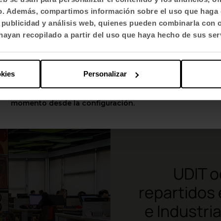
educativa desde dentro y acompañar el crecimient
fico. Además, compartimos información sobre el uso que haga 
Selecciona idioma
, publicidad y análisis web, quienes pueden combinarla con 
English US
ayan recopilado a partir del uso que haya hecho de sus ser
Aplicar
okies
Personalizar
Puedes cambiar estas opciones en cualquier
momento desde la configuración.
UDIT o
repartidos
e Industri