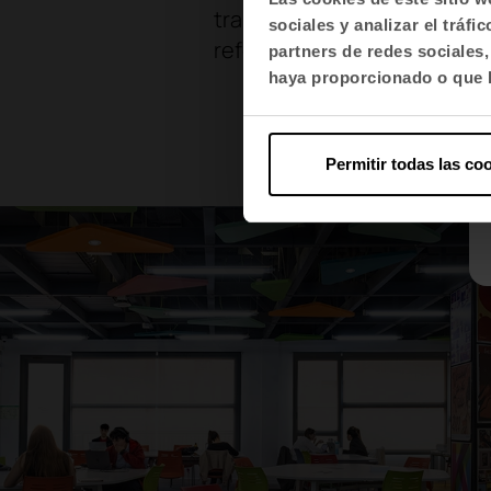
transformar la experiencia 
sociales y analizar el trá
referencia.
partners de redes sociales
haya proporcionado o que h
Permitir todas las co