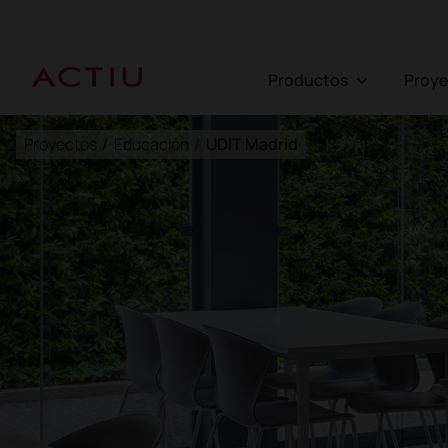
Productos
Proy
Proyectos
/
Educación
/
UDIT Madrid