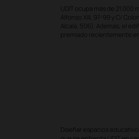
UDIT ocupa más de 21.000 m2
Alfonso XIII, 97-99 y C/ Col
Alcalá, 506). Además, el edi
premiado recientemente en 
Diseñar espacios educativo
que se enfrenta UDIT en ca