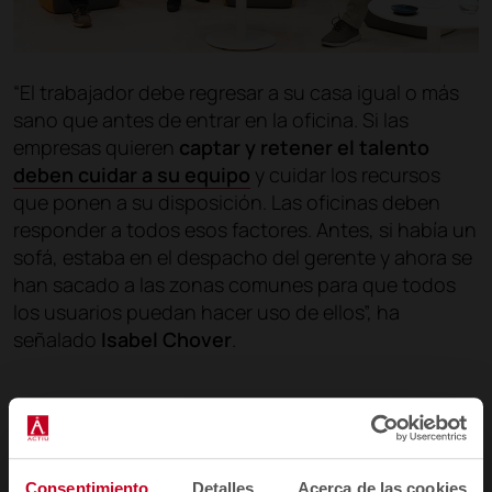
“El trabajador debe regresar a su casa igual o más
sano que antes de entrar en la oficina. Si las
empresas quieren
captar y retener el talento
deben cuidar a su equipo
y cuidar los recursos
que ponen a su disposición. Las oficinas deben
responder a todos esos factores. Antes, si había un
sofá, estaba en el despacho del gerente y ahora se
han sacado a las zonas comunes para que todos
los usuarios puedan hacer uso de ellos”, ha
señalado
Isabel Chover
.
Consentimiento
Detalles
Acerca de las cookies