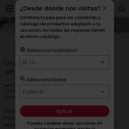
¿Desde dónde nos visitas?
Confirma tu país para ver contenido y
catálogo de productos adaptado a tu
ubicación. No todas las regiones tienen
el mismo catálogo.
Oficinas
|
Inspiración
Selecciona localización
Unas oficinas más inclusivas,
EE. UU.
saludables y tecnológicas
Selecciona idioma
MARZO 2022
English US
5 minutos
Autor: Actiu
Las personas son la base del éxito de cualquier
Aplicar
proyecto. Y los espacios deben aportarles las
Puedes cambiar estas opciones en
herramientas y las condiciones necesarias para