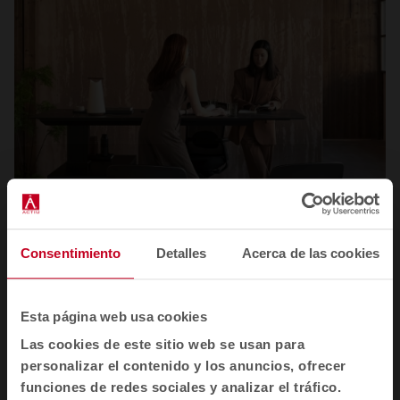
Consentimiento
Detalles
Acerca de las cookies
Esta página web usa cookies
Educación · Oficinas · Hospitality · Inspiración
Las cookies de este sitio web se usan para
Tendencias 2026: espacios colectivos que
personalizar el contenido y los anuncios, ofrecer
cuidan, conectan y hacen crecer a las personas
funciones de redes sociales y analizar el tráfico.