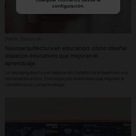
cualquier momento desde la
configuración.
Diseño · Educación
Neuroarquitectura en educación: cómo diseñar
espacios educativos que mejoran el
aprendizaje
La neuroarquitectura en educación transforma el diseño en una
herramienta activa. Crea espacios sostenibles que mejoran la
concentración y el aprendizaje.