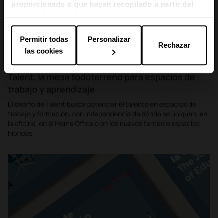
proporcionado o que hayan recopilado a partir del
uso que haya hecho de sus servicios.
Permitir todas
Personalizar
Rechazar
las cookies
Educación · Productos
Talent, la mesa todoterreno para espacios de
trabajo y aprendizaje
El diseño de Talent busca potenciar el talento en espacios de
trabajo y formación, con independencia de dónde se ubiquen, en
la oficina, en el Home Office o en los nuevos terceros espacios
híbridos.