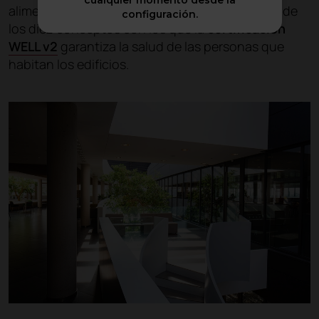
cualquier momento desde la
alimentación, la mente y la comunidad, es uno de
configuración.
los diez conceptos con los que la
certificación
WELL v2
garantiza la salud de las personas que
habitan los edificios.