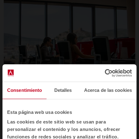
Consentimiento
Detalles
Acerca de las cookies
Aunque una buena calidad de los elementos de
fachada y particiones interiores, sellando huecos
en conexiones y puertas, y proporcionando
Esta página web usa cookies
espacio aéreo entre espacios cerrados, refuerza la
Las cookies de este sitio web se usan para
privacidad del sonido y reduce el ruido, el confort
personalizar el contenido y los anuncios, ofrecer
acústico va más allá de elegir buenos materiales
funciones de redes sociales y analizar el tráfico.