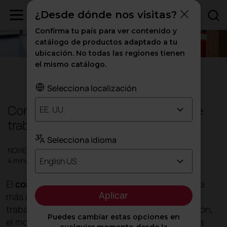
¿Desde dónde nos visitas?
Confirma tu país para ver contenido y
catálogo de productos adaptado a tu
ubicación. No todas las regiones tienen
el mismo catálogo.
Oficinas
Selecciona localización
Confort acústico en los espacios de
EE. UU.
trabajo
Selecciona idioma
NOVIEMBRE 2019
English US
4 minutos
El
confort acústico
es uno de los aspectos que
Aplicar
más influyen en la salud y el bienestar de los
trabajadores. Junto al aire, el agua, la iluminación,
Puedes cambiar estas opciones en
el movimiento, la temperatura, los materiales, la