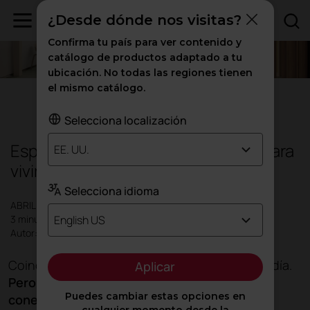
¿Desde dónde nos visitas?
Confirma tu país para ver contenido y
catálogo de productos adaptado a tu
ubicación. No todas las regiones tienen
el mismo catálogo.
Diseño
|
Oficinas
|
Inspiración
Selecciona localización
Espacios para conectar, espacios para
EE. UU.
vivir
Selecciona idioma
ABRIL 2023
English US
3 minutos
Autor: Actiu
Coincidir con alguien es algo que ocurre cada día.
Aplicar
Pero lo verdaderamente extraordinario es
Puedes cambiar estas opciones en
conectar
. Conectar de verdad, compartir un