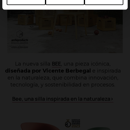
BEE
La nueva silla
, una pieza icónica,
diseñada por Vicente Berbegal
e inspirada
en la naturaleza, que combina innovación,
tecnología, y sostenibilidad en procesos.
Bee, una silla inspirada en la naturaleza>