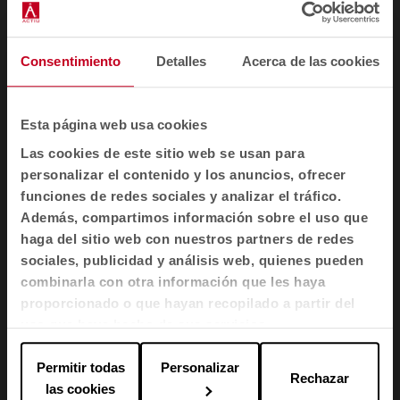
estos nuevos tiempos y esa agilidad debe ser
compartida tanto por los espacios como por las
soluciones de mobiliario que las equipan
. Para
Consentimiento
Detalles
Acerca de las cookies
esos nuevos espacios de interacción, Actiu ha
definido multitud de soluciones funcionales,
confortables y de diseño.
Esta página web usa cookies
Las cookies de este sitio web se usan para
personalizar el contenido y los anuncios, ofrecer
Archirivolto Design
La
silla Fluit
, de
, es
100%
funciones de redes sociales y analizar el tráfico.
sostenible
, elaborada con fibra de vidrio y
Además, compartimos información sobre el uso que
plástico polipropileno reciclados. Un diseño
haga del sitio web con nuestros partners de redes
fluido y confortable libre de aristas y uniones.
sociales, publicidad y análisis web, quienes pueden
combinarla con otra información que les haya
Fluit, una silla 100% reciclada >
proporcionado o que hayan recopilado a partir del
uso que haya hecho de sus servicios.
Permitir todas
Personalizar
Rechazar
las cookies