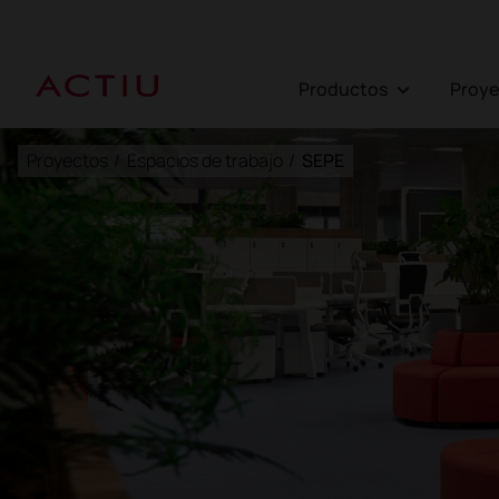
Productos
Proy
Proyectos
/
Espacios de trabajo
/
SEPE