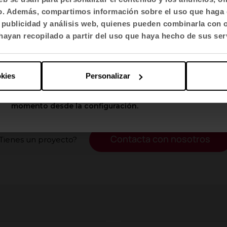
fico. Además, compartimos información sobre el uso que haga 
Selecciona idioma
irección General del Servicio Público de Empleo 
, publicidad y análisis web, quienes pueden combinarla con 
orativo
a determinadas piezas de mobiliario, como
English US
ayan recopilado a partir del uso que haya hecho de sus ser
ra,
y algunas sillas operativas del open space. 
ión
Cron
aportan
un toque distintivo y más elega
de formación se opta por soluciones fácilmente p
Aplicar
okies
Personalizar
Noom 50
.
Puedes cambiar estas opciones en cualquier
momento desde la configuración.
Contacta con nosotros
Tienes un proyecto?