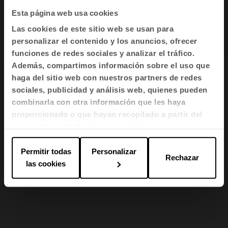
Esta página web usa cookies
Certificados (0.3 MB)
Las cookies de este sitio web se usan para
personalizar el contenido y los anuncios, ofrecer
funciones de redes sociales y analizar el tráfico.
Además, compartimos información sobre el uso que
haga del sitio web con nuestros partners de redes
Sistema de plegado
sociales, publicidad y análisis web, quienes pueden
combinarla con otra información que les haya
El sistema de plegado de Plek ofrece una gran
proporcionado o que hayan recopilado a partir del
flexibilidad de uso, ideal para el equipamiento
uso que haya hecho de sus servicios.
de múltiples instalaciones como salas de
reuniones, conferencias, formación y espacios
Permitir todas
Personalizar
Rechazar
públicos.
las cookies