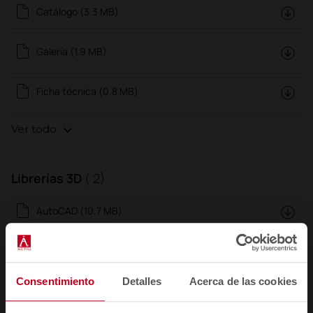
Catálogo (3.3 MB)
Galería (1.9 MB)
Ficha técnica (0.8 MB)
Ver todo
Librerías 3D
( 2)
AutoCAD (10.7 MB)
Revit/BIM (26.3 MB)
Consentimiento
Detalles
Acerca de las cookies
Certificados
( 1)