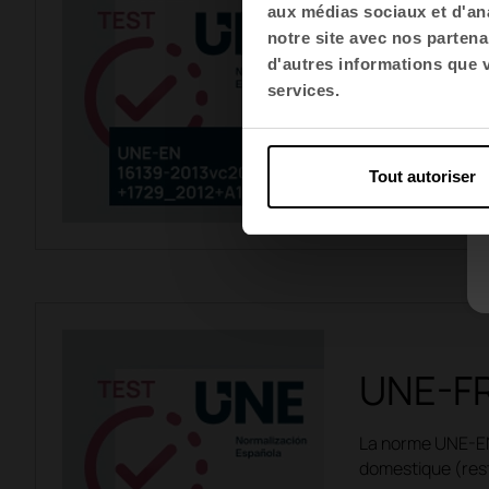
UNE-EN
aux médias sociaux et d'ana
notre site avec nos partena
d'autres informations que vo
Ces normes garant
services.
fonction de l'usag
Voir les 
Tout autoriser
UNE-FR
La norme UNE-EN 
domestique (resta