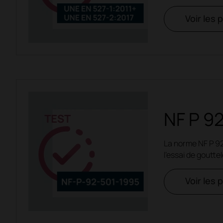
Voir les 
NF P 9
La norme NF P 92
l'essai de goutte
Voir les 