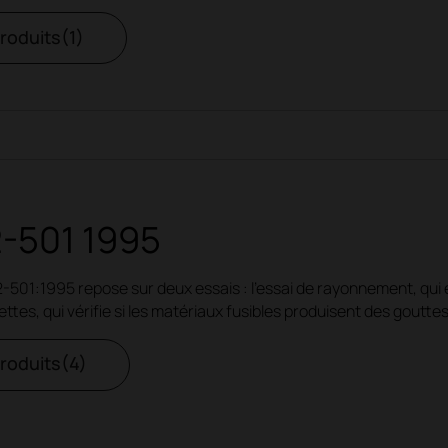
produits(1)
2-501 1995
-501:1995 repose sur deux essais : l'essai de rayonnement, qui é
lettes, qui vérifie si les matériaux fusibles produisent des goutt
produits(4)