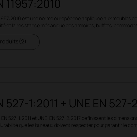
 11957:2010
1957:2010 est une norme européenne appliquée aux meubles de r
ilité et la résistance mécanique des armoires, buffets, commodes
produits(2)
 527-1:2011 + UNE EN 527-
N 527-1:2011 et UNE-EN 527-2:2017 définissent les dimensions 
urabilité que les bureaux doivent respecter pour garantir le confort,