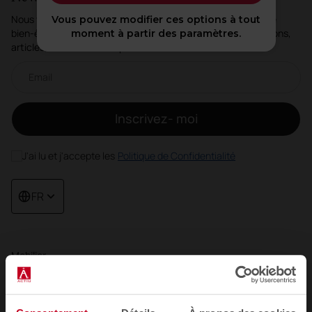
Nous vous expliquons comment les espaces redéfinissent le
Vous pouvez modifier ces options à tout
bien-être, la créativité et la productivité : nouvelles collections,
moment à partir des paramètres.
articles, événements et plus encore.
Newsletter par e-mail
Inscrivez- moi
J'ai lu et j'accepte les
Politique de Confidentialité
FR
Mobilier
Sièges
Tables