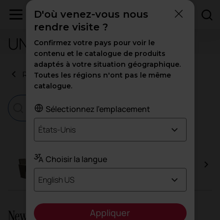
D'où venez-vous nous
rendre visite ?
UNE-EN 12727:2017
Confirmez votre pays pour voir le
contenu et le catalogue de produits
adaptés à votre situation géographique.
Retour aux certificats
Toutes les régions n'ont pas le même
catalogue.
Sélectionnez l'emplacement
États-Unis
Choisir la langue
Audit
English US
Appliquer
Newsletter et réseaux sociaux