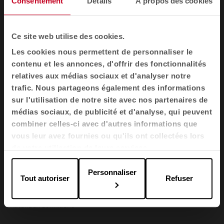
Consentement
Détails
À propos des cookies
Fauteuils et canapés
Cabines acoustiques
Ce site web utilise des cookies.
Cloisons
Les cookies nous permettent de personnaliser le
Meubles de rangement pour bureau
contenu et les annonces, d'offrir des fonctionnalités
Banques d'accueil
relatives aux médias sociaux et d'analyser notre
Agile
trafic. Nous partageons également des informations
sur l'utilisation de notre site avec nos partenaires de
Secteurs
médias sociaux, de publicité et d'analyse, qui peuvent
combiner celles-ci avec d'autres informations que
Bureaux
vous leur avez fournies ou qu'ils ont collectées lors
Santé
de votre utilisation de leurs services.
L'éducation
Personnaliser
L'hospitalité
Tout autoriser
Refuser
Cool Working
Matériaux et finitions