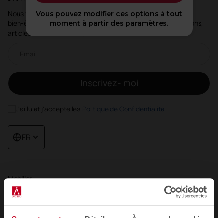
Nous vous expliquons comment les espaces redéfinissent le
Vous pouvez modifier ces options à tout
bien-être, la créativité et la productivité : nouvelles collections,
moment à partir des paramètres.
articles, événements et plus encore.
Newsletter par e-mail
Inscrivez- moi
J'ai lu et j'accepte les
Politique de Confidentialité
FR
Mobilier
Sièges
Tables