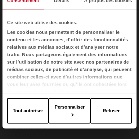
Consentement
Détails
À propos des cookies
Fauteuils et canapés
Cabines acoustiques
Ce site web utilise des cookies.
Cloisons
Les cookies nous permettent de personnaliser le
Meubles de rangement pour bureau
contenu et les annonces, d'offrir des fonctionnalités
Banques d'accueil
relatives aux médias sociaux et d'analyser notre
Agile
trafic. Nous partageons également des informations
sur l'utilisation de notre site avec nos partenaires de
Secteurs
médias sociaux, de publicité et d'analyse, qui peuvent
combiner celles-ci avec d'autres informations que
Bureaux
vous leur avez fournies ou qu'ils ont collectées lors
Santé
de votre utilisation de leurs services.
L'éducation
Personnaliser
L'hospitalité
Tout autoriser
Refuser
Cool Working
Matériaux et finitions