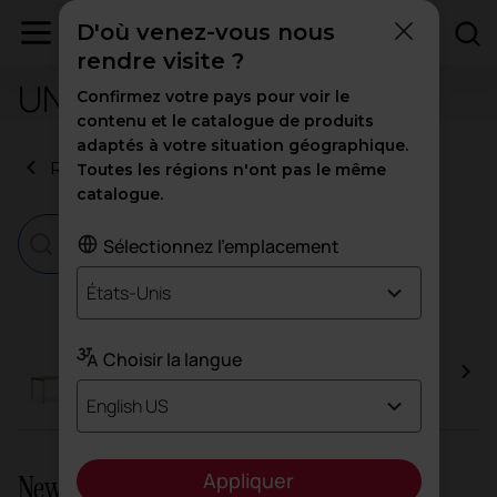
D'où venez-vous nous
rendre visite ?
UNE-EN 61340-2-3:2001
Confirmez votre pays pour voir le
contenu et le catalogue de produits
adaptés à votre situation géographique.
Retour aux certificats
Toutes les régions n'ont pas le même
catalogue.
Sélectionnez l'emplacement
États-Unis
Choisir la langue
Vital Plus
English US
Appliquer
Newsletter et réseaux sociaux