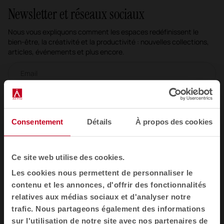
Newsletter et réseaux sociaux
Nous vous expliquons comment les espaces redéfinissent le
bien-être, la créativité et la productivité : nouvelles collections,
articles, événements et plus encore.
Newsletter par e-mail
Inscrivez- moi
Consentement
Détails
À propos des cookies
J'ai lu et j'accepte les
Politique de Confidentialité
Ce site web utilise des cookies.
FR
Les cookies nous permettent de personnaliser le
contenu et les annonces, d'offrir des fonctionnalités
relatives aux médias sociaux et d'analyser notre
Mobilier
trafic. Nous partageons également des informations
Sièges
sur l'utilisation de notre site avec nos partenaires de