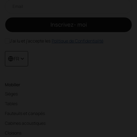
Newsletter par e-mail
Inscrivez- moi
J'ai lu et j'accepte les
Politique de Confidentialité
FR
Mobilier
Sièges
Tables
Fauteuils et canapés
Cabines acoustiques
Cloisons