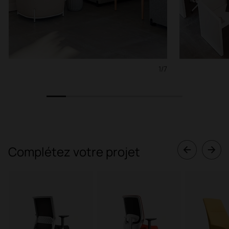
1/7
1
2
3
4
5
6
7
Complétez votre projet