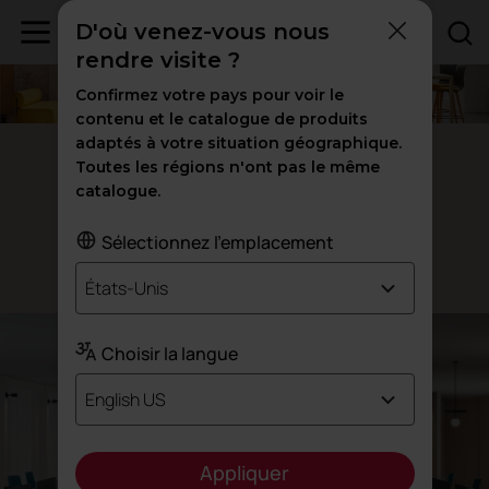
D'où venez-vous nous
rendre visite ?
Confirmez votre pays pour voir le
contenu et le catalogue de produits
adaptés à votre situation géographique.
Bureaux cloisonnés D500
Toutes les régions n'ont pas le même
catalogue.
Système de
division intégrale
Sélectionnez l'emplacement
Conçu par l'équipe Actiu
États-Unis
Choisir la langue
English US
Appliquer