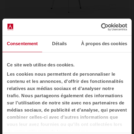
Table d'appoint Bend
Tables d'appoint
Consentement
Détails
À propos des cookies
Ce site web utilise des cookies.
Les cookies nous permettent de personnaliser le
contenu et les annonces, d'offrir des fonctionnalités
relatives aux médias sociaux et d'analyser notre
trafic. Nous partageons également des informations
sur l'utilisation de notre site avec nos partenaires de
médias sociaux, de publicité et d'analyse, qui peuvent
combiner celles-ci avec d'autres informations que
vous leur avez fournies ou qu'ils ont collectées lors
de votre utilisation de leurs services.