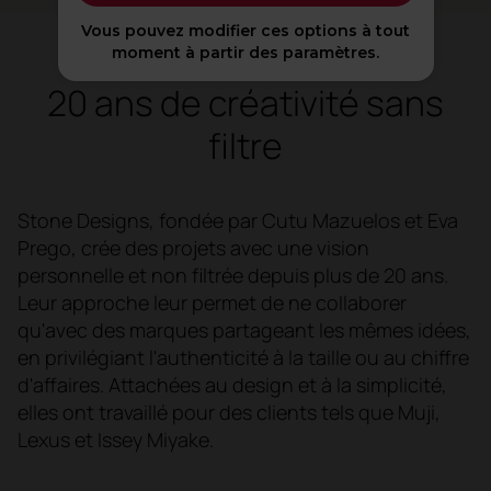
Vous pouvez modifier ces options à tout
moment à partir des paramètres.
20 ans de créativité sans
filtre
Stone Designs, fondée par Cutu Mazuelos et Eva
Prego, crée des projets avec une vision
personnelle et non filtrée depuis plus de 20 ans.
Leur approche leur permet de ne collaborer
qu'avec des marques partageant les mêmes idées,
en privilégiant l'authenticité à la taille ou au chiffre
d'affaires. Attachées au design et à la simplicité,
elles ont travaillé pour des clients tels que Muji,
Lexus et Issey Miyake.