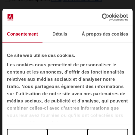
FR
Consentement
Détails
À propos des cookies
Mobilier
Sièges
Ce site web utilise des cookies.
Tables
Les cookies nous permettent de personnaliser le
Fauteuils et canapés
contenu et les annonces, d'offrir des fonctionnalités
relatives aux médias sociaux et d'analyser notre
Cabines acoustiques
trafic. Nous partageons également des informations
Cloisons
sur l'utilisation de notre site avec nos partenaires de
Meubles de rangement pour bureau
médias sociaux, de publicité et d'analyse, qui peuvent
combiner celles-ci avec d'autres informations que
Banques d'accueil
vous leur avez fournies ou qu'ils ont collectées lors
Agile
de votre utilisation de leurs services.
Secteurs