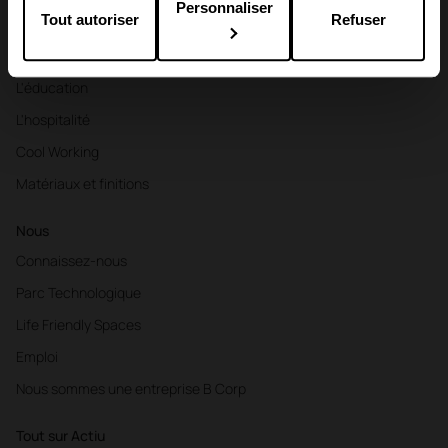
Personnaliser
Tout autoriser
Refuser
Bureaux
Santé
L'éducation
L'hospitalité
Cool Working
Matériaux et finitions
Nous
Connaissez-nous
Parc Technologique
Life Friendly Spaces
Emploi
Nous sommes une entreprise B Corp
Tout sur Actiu