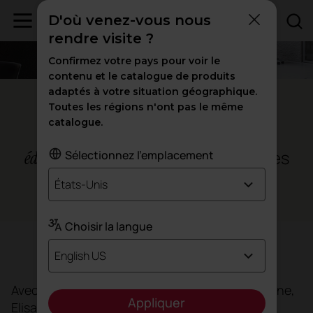
D'où venez-vous nous
rendre visite ?
Confirmez votre pays pour voir le
contenu et le catalogue de produits
adaptés à votre situation géographique.
Madrid, Espagne
Toutes les régions n'ont pas le même
catalogue.
Elisava Madrid : un
nouveau modèle
pour les industries créatives
Sélectionnez l'emplacement
éducatif
États-Unis
L'éducation
Choisir la langue
Objectif
English US
Avec plus de six décennies d’histoire à Barcelone,
Appliquer
Elisava (École universitaire de design et