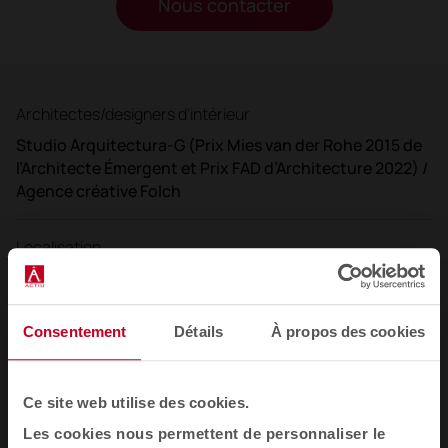
Nous contacter
Architectes/designers d'intérieur
Studio Arquitectura-G (Prix Mies van der Rohe 2015 de
l’Architecte Émergent et Prix FAD d’Architecture 2022) /
Agence créative Folch
Localisation
Madrid, Espagne
Consentement
Détails
À propos des cookies
Année
2024
Ce site web utilise des cookies.
Client
Les cookies nous permettent de personnaliser le