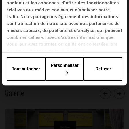
Elisava Madrid
contenu et les annonces, d'offrir des fonctionnalités
relatives aux médias sociaux et d'analyser notre
Zone
trafic. Nous partageons également des informations
sur l'utilisation de notre site avec nos partenaires de
300 m2
médias sociaux, de publicité et d'analyse, qui peuvent
combiner celles-ci avec d'autres informations que
Marque / Fabricant
vous leur avez fournies ou qu'ils ont collectées lors
Actiu
de votre utilisation de leurs services.
Personnaliser
Tout autoriser
Refuser
Galerie