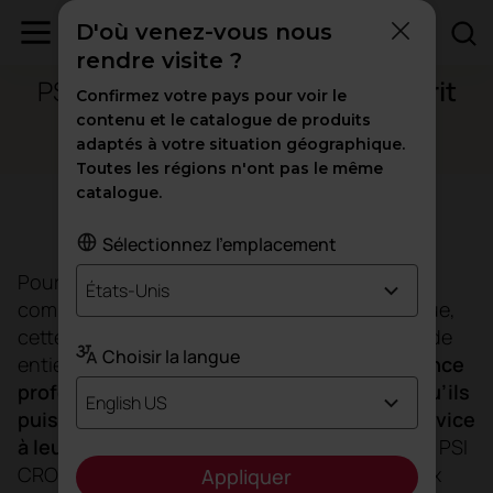
D'où venez-vous nous
Varsovie, Pologne
rendre visite ?
PSI CRO :
travail d'équipe et esprit
Confirmez votre pays pour voir le
collectif
contenu et le catalogue de produits
adaptés à votre situation géographique.
Toutes les régions n'ont pas le même
catalogue.
Objectif
Sélectionnez l'emplacement
Pour se démarquer dans un secteur aussi
États-Unis
compétitif et exigeant que la recherche clinique,
cette entreprise suisse, présente dans le monde
Choisir la langue
entier, mise sur l’offre de
la meilleure expérience
professionnelle à ses collaborateurs, afin qu’ils
English US
puissent à leur tour proposer le meilleur service
à leurs clients
. Une philosophie de travail que PSI
CRO a souhaité transposer dans ses nouveaux
Appliquer