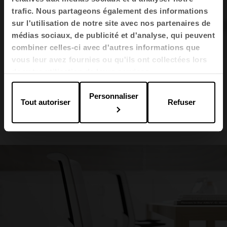
trafic. Nous partageons également des informations
sur l'utilisation de notre site avec nos partenaires de
médias sociaux, de publicité et d'analyse, qui peuvent
combiner celles-ci avec d'autres informations que
vous leur avez fournies ou qu'ils ont collectées lors
Vital Plus
TNK Flex
Prisma
de votre utilisation de leurs services.
Personnaliser
Tout autoriser
Refuser
1
2
3
4
5
6
7
8
9
10