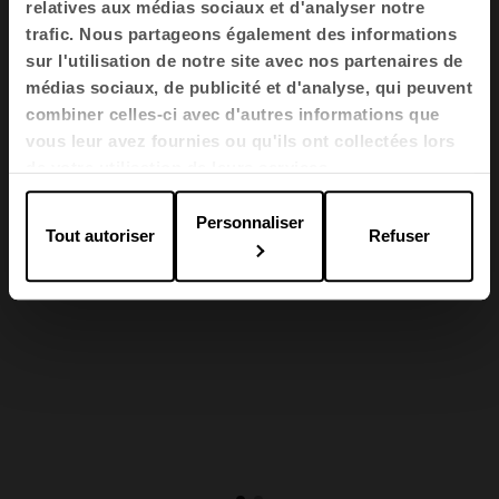
relatives aux médias sociaux et d'analyser notre
trafic. Nous partageons également des informations
La ligne reconnaissable de l'assise MIT et la
sur l'utilisation de notre site avec nos partenaires de
possibilité de combiner jusqu'à cinq couleurs
médias sociaux, de publicité et d'analyse, qui peuvent
permettent de créer des espaces au design
combiner celles-ci avec d'autres informations que
frais et moderne où il fait bon collaborer ou
vous leur avez fournies ou qu'ils ont collectées lors
discuter autour d'une tasse de café.
de votre utilisation de leurs services.
Personnaliser
Tout autoriser
Refuser