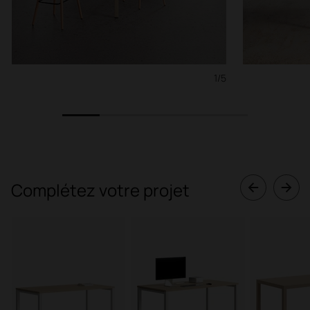
1/5
1
2
3
4
5
Complétez votre projet