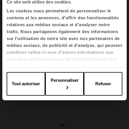
Ce site web utilise des cookies.
Nos armoires métalliques sont fabriquées en
Les cookies nous permettent de personnaliser le
acier, ce qui garantit leur solidité et leur
contenu et les annonces, d'offrir des fonctionnalités
durabilité, ce qui en fait des solutions de
relatives aux médias sociaux et d'analyser notre
rangement capables de supporter
trafic. Nous partageons également des informations
pratiquement tout.
sur l'utilisation de notre site avec nos partenaires de
médias sociaux, de publicité et d'analyse, qui peuvent
combiner celles-ci avec d'autres informations que
vous leur avez fournies ou qu'ils ont collectées lors
de votre utilisation de leurs services.
Personnaliser
Tout autoriser
Refuser
1
2