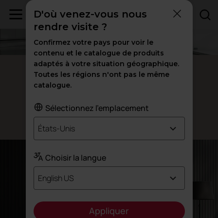
D'où venez-vous nous
rendre visite ?
Confirmez votre pays pour voir le
contenu et le catalogue de produits
adaptés à votre situation géographique.
Armoires de bureaux métalliques
Toutes les régions n'ont pas le même
catalogue.
Stockage
robuste
Sélectionnez l'emplacement
Conçu par Actiu Team
États-Unis
Choisir la langue
English US
Appliquer