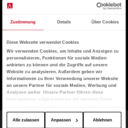
Zustimmung
Details
Über Cookies
Diese Webseite verwendet Cookies
Wir verwenden Cookies, um Inhalte und Anzeigen zu
personalisieren, Funktionen für soziale Medien
anbieten zu können und die Zugriffe auf unsere
Website zu analysieren. Außerdem geben wir
Informationen zu Ihrer Verwendung unserer Website
an unsere Partner für soziale Medien, Werbung und
Design Meets
Analysen weiter. Unsere Partner führen diese
Informationen möglicherweise mit weiteren Daten
Industry
zusammen, die Sie ihnen bereitgestellt haben oder
die sie im Rahmen Ihrer Nutzung der Dienste
Ohne Design gibt es keine Industrie und ohne Industrie
VIDEO ANSEHEN
gesammelt haben.
Alle zulassen
Anpassen
Ablehnen
gibt es kein Design...