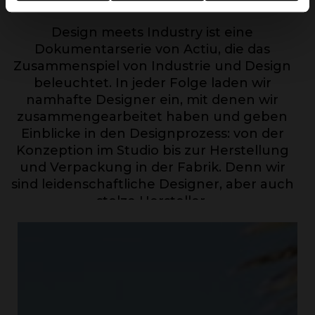
Design meets Industry ist eine
Dokumentarserie von Actiu, die das
Zusammenspiel von Industrie und Design
beleuchtet. In jeder Folge laden wir
namhafte Designer ein, mit denen wir
zusammengearbeitet haben und geben
Einblicke in den Designprozess: von der
Konzeption im Studio bis zur Herstellung
und Verpackung in der Fabrik. Denn wir
sind leidenschaftliche Designer, aber auch
stolze Hersteller.