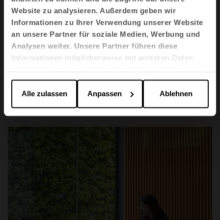
Website zu analysieren. Außerdem geben wir
Informationen zu Ihrer Verwendung unserer Website
an unsere Partner für soziale Medien, Werbung und
Analysen weiter. Unsere Partner führen diese
Informationen möglicherweise mit weiteren Daten
zusammen, die Sie ihnen bereitgestellt haben oder
die sie im Rahmen Ihrer Nutzung der Dienste
Gesundheitswesen
gesammelt haben.
Alle zulassen
Anpassen
Ablehnen
Hospital Vithas