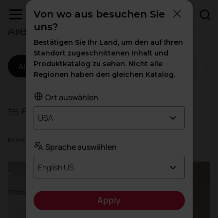
Von wo aus besuchen Sie
uns?
Alle Projekte
Filter
Bestätigen Sie Ihr Land, um den auf Ihren
Standort zugeschnittenen Inhalt und
Produktkatalog zu sehen. Nicht alle
Alle
Arbeitsbereiche
Gastgewerbe
Arbeitsbereiche
Regionen haben den gleichen Katalog.
Gastgewerbe
Ort auswählen
Filter
USA
Bildung
63 Projekte
Sprache auswählen
Gesundheitswesen
English US
Besucherverkehr
Apply