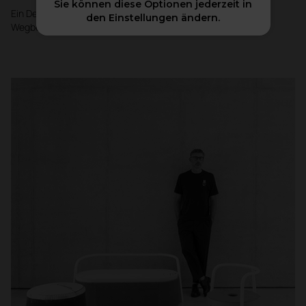
Sie können diese Optionen jederzeit in
Ein Design, das sich von einem statischen Element zu einem
den Einstellungen ändern.
Wegbereiter wandelt.