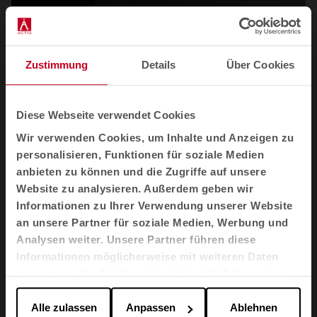
Zustimmung
Details
Über Cookies
Diese Webseite verwendet Cookies
Wir verwenden Cookies, um Inhalte und Anzeigen zu
personalisieren, Funktionen für soziale Medien
anbieten zu können und die Zugriffe auf unsere
Website zu analysieren. Außerdem geben wir
Informationen zu Ihrer Verwendung unserer Website
an unsere Partner für soziale Medien, Werbung und
Analysen weiter. Unsere Partner führen diese
Informationen möglicherweise mit weiteren Daten
Nacar Strategic Design Agency
Javier Cuñado
zusammen, die Sie ihnen bereitgestellt haben oder
Nacar Strategic Agency arbeitet mit Unternehmen zusammen,
die sie im Rahmen Ihrer Nutzung der Dienste
um mittels Design ihr volles Potenzial zu entfalten.
gesammelt haben.
Alle zulassen
Anpassen
Ablehnen