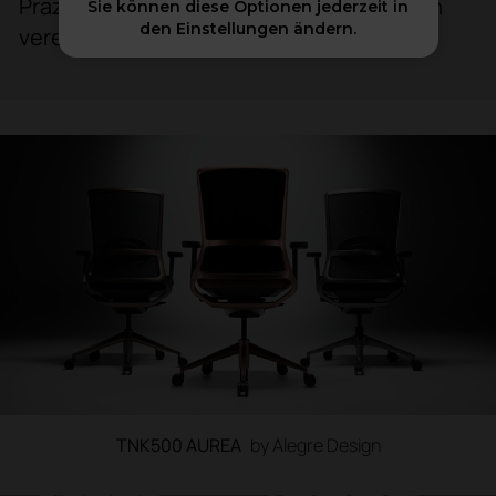
Präzision und unverwechselbares Design
Sie können diese Optionen jederzeit in
den Einstellungen ändern.
vereinen.
TNK500 AUREA
by Alegre Design