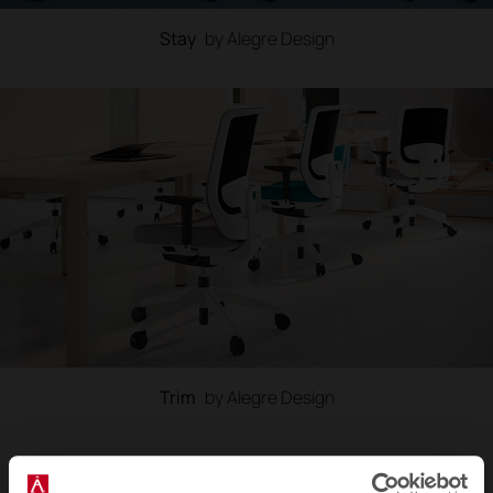
Stay
by Alegre Design
Trim
by Alegre Design
FAQ