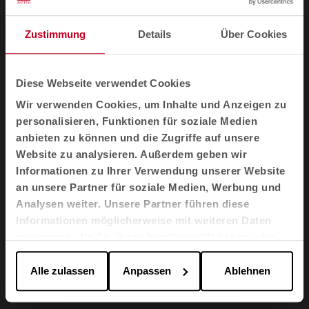
Nützliche Informationen über ACTIU-
Zustimmung
Details
Über Cookies
Bürostühle
Diese Webseite verwendet Cookies
Wir verwenden Cookies, um Inhalte und Anzeigen zu
Warum ist es wichtig, ergonomische
personalisieren, Funktionen für soziale Medien
Bürostühle in ein Unternehmensprojekt zu
anbieten zu können und die Zugriffe auf unsere
integrieren?
Website zu analysieren. Außerdem geben wir
Informationen zu Ihrer Verwendung unserer Website
an unsere Partner für soziale Medien, Werbung und
Worin unterscheiden sich ergonomische
Analysen weiter. Unsere Partner führen diese
Arbeitsstühle von Managementstühlen?
Informationen möglicherweise mit weiteren Daten
zusammen, die Sie ihnen bereitgestellt haben oder
die sie im Rahmen Ihrer Nutzung der Dienste
Wie können moderne Schreibtischstühle
gesammelt haben.
Alle zulassen
Anpassen
Ablehnen
einen Raum ästhetisch aufwerten?