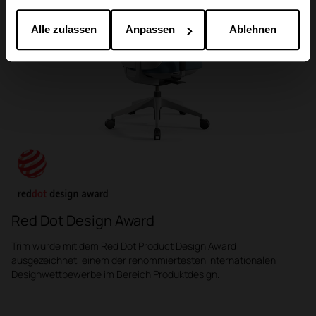
die sie im Rahmen Ihrer Nutzung der Dienste
gesammelt haben.
Alle zulassen
Anpassen
Ablehnen
Red Dot Design Award
Trim wurde mit dem Red Dot Product Design Award
ausgezeichnet, einem der renommiertesten internationalen
Designwettbewerbe im Bereich Produktdesign.