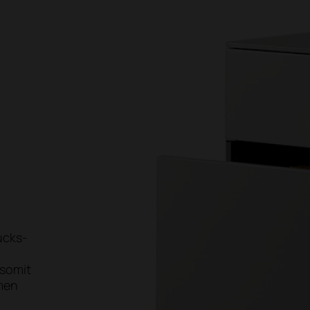
ucks-
 somit
men