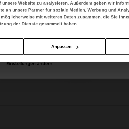
f unsere Website zu analysieren. Außerdem geben wir Inform
e an unsere Partner für soziale Medien, Werbung und Analy
Sprache auswählen
 möglicherweise mit weiteren Daten zusammen, die Sie ihnen
English US
utzung der Dienste gesammelt haben.
Apply
Anpassen
Sie können diese Optionen jederzeit in den
Einstellungen ändern.
2
3
4
5
6
7