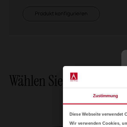
Produkt konfigurieren
Wählen Sie Ihre Option
Zustimmung
Diese Webseite verwendet 
Wir verwenden Cookies, um 