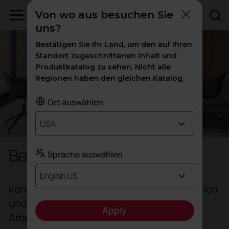
Von wo aus besuchen Sie
uns?
Bestätigen Sie Ihr Land, um den auf Ihren
Standort zugeschnittenen Inhalt und
Produktkatalog zu sehen. Nicht alle
Regionen haben den gleichen Katalog.
Ort auswählen
USA
Besprechungstische
Sprache auswählen
English US
Konferenztische fördern die Kommunikation
und den Austausch von Ideen am
Apply
Arbeitsplatz