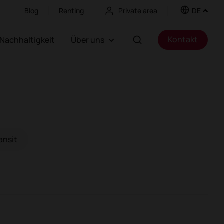
Blog
Renting
Private area
DE
Kontakt
Nachhaltigkeit
Über uns
ansit
kustikkabinen
Trennelemente