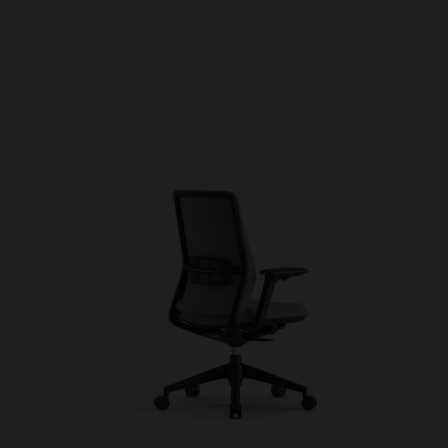
Bürostühle
Schreibtische
Besucherstühle
Höhenverstellbare
Hocker
Besprechungstisc
Konferenzstühle
Videokonferenztis
Traversenbänke
Gastro-Tische
Sitzplätze im Auditorium
Beistelltische
Stauraum
Agile
Schränke
Agile
Bibliotheksregale
Filter