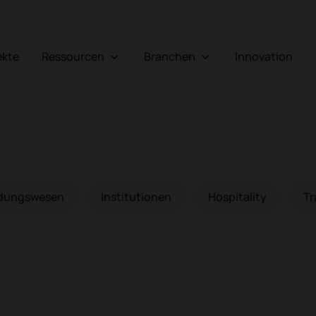
jekte
Ressourcen
Branchen
Innovation
ldungswesen
Institutionen
Hospitality
Tr
btische
Sessel und Sofas
A