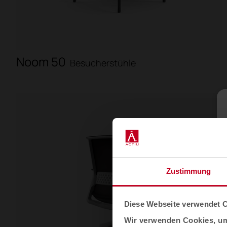
Noom 50
Besucherstühle
Zustimmung
Diese Webseite verwendet 
Wir verwenden Cookies, um 