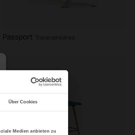
Passport
Traversenbänke
Über Cookies
oziale Medien anbieten zu