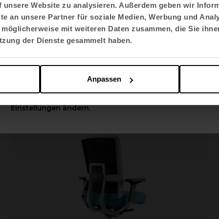
f unsere Website zu analysieren. Außerdem geben wir Inform
e an unsere Partner für soziale Medien, Werbung und Analy
Sprache auswählen
 möglicherweise mit weiteren Daten zusammen, die Sie ihnen
English US
utzung der Dienste gesammelt haben.
Fluit
Hocker
Apply
Anpassen
Sie können diese Optionen jederzeit in den
Einstellungen ändern.