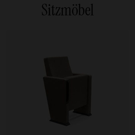
Sitzmöbel
Sessel und Sofas
 Schreibtische
he
che