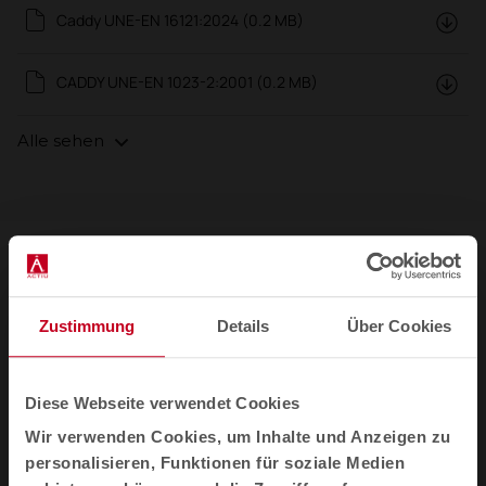
Caddy UNE-EN 16121:2024 (0.2 MB)
CADDY UNE-EN 1023-2:2001 (0.2 MB)
Alle sehen
Weniger Lärm
Zustimmung
Details
Über Cookies
Seine Rollen und sein modularer Charakter
dynamisieren den kollaborativen Arbeitsbereich
als Bank, Plattform oder Regal mit integriertem
Diese Webseite verwendet Cookies
Stauraum, der durch Poufs ergänzt werden
Wir verwenden Cookies, um Inhalte und Anzeigen zu
kann.
personalisieren, Funktionen für soziale Medien