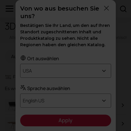
Von wo aus besuchen Sie
uns?
3D-Bibliotheken
Bestätigen Sie Ihr Land, um den auf Ihren
Standort zugeschnittenen Inhalt und
Alle Ressourcen
Kataloge
Zertifikate
Technische
Produktkatalog zu sehen. Nicht alle
Regionen haben den gleichen Katalog.
AutoCAD
Revit/BIM
Ort auswählen
USA
Filter
Sprache auswählen
Es wurden insgesamt
109
Ergebnisse gefunden
English US
Transit
Apply
Arkitek