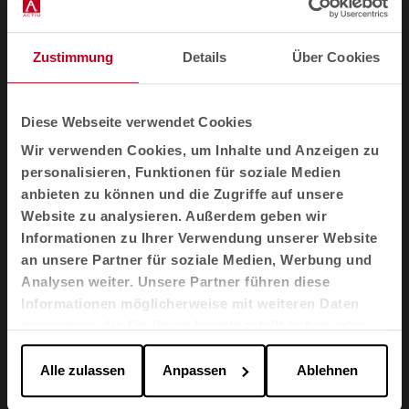
Link
Zustimmung
Details
Über Cookies
Badminton
Diese Webseite verwendet Cookies
Longo Sessel
Wir verwenden Cookies, um Inhalte und Anzeigen zu
personalisieren, Funktionen für soziale Medien
Longo Tisch
anbieten zu können und die Zugriffe auf unsere
Website zu analysieren. Außerdem geben wir
Informationen zu Ihrer Verwendung unserer Website
TNK Flex
an unsere Partner für soziale Medien, Werbung und
Analysen weiter. Unsere Partner führen diese
Informationen möglicherweise mit weiteren Daten
Longo Tisch
zusammen, die Sie ihnen bereitgestellt haben oder
die sie im Rahmen Ihrer Nutzung der Dienste
TNK Flex
gesammelt haben.
Alle zulassen
Anpassen
Ablehnen