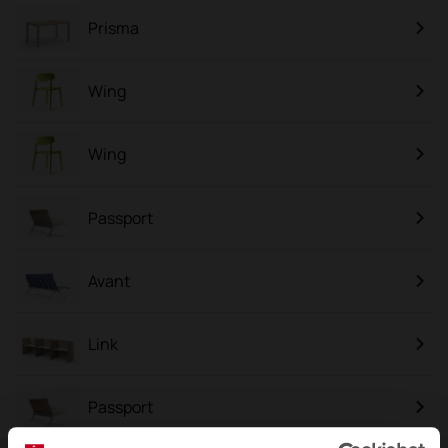
Prisma
Wing
Wing
Passport
Avant
Link
Passport