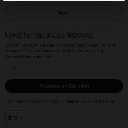
Mehr
Newsletter und soziale Netzwerke
Wir erzählen Ihnen, wie Räume Wohlbefinden, Kreativität und
Produktivität neu definieren: neue Kollektionen, Artikel,
Veranstaltungen und mehr.
Email-Newsletter
Abonnieren Sie mich
Ich habe die
Datenschutzpolitik
gelesen und akzeptiere sie
DE