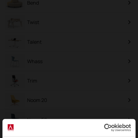
Bend
Twist
Talent
Whass
Trim
Noom 20
Noom 50