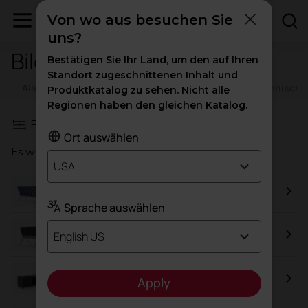
Von wo aus besuchen Sie
uns?
Bilder
Bestätigen Sie Ihr Land, um den auf Ihren
Standort zugeschnittenen Inhalt und
Alle Ressourcen
Kataloge
Zertifikate
Technische
Produktkatalog zu sehen. Nicht alle
Regionen haben den gleichen Katalog.
Filter
Ort auswählen
Es wurden insgesamt
55
Ergebnisse gefunden
USA
Avant
Sprache auswählen
Transit
English US
Arkitek-Schrank
Apply